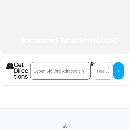
Bostelmann & Euhus GmbH & Co. KG
Get
Address - Erstberatungsabend []
Destination Addres
Direc
tions