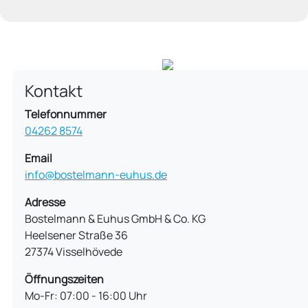
Kontakt
Telefonnummer
04262 8574
Email
info@bostelmann-euhus.de
Adresse
Bostelmann & Euhus GmbH & Co. KG
Heelsener Straße 36
27374 Visselhövede
Öffnungszeiten
Mo-Fr: 07:00 - 16:00 Uhr