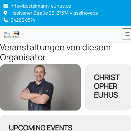
info@bostelmann-euhus.de
Heelsener Straße 36, 27374 Visselhövede
04262 8574
Veranstaltungen von diesem
Organisator
CHRIST
OPHER
EUHUS
UPCOMING EVENTS