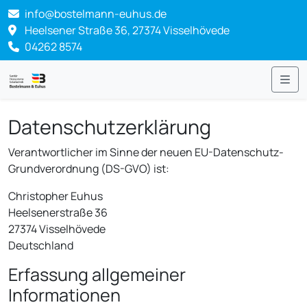
info@bostelmann-euhus.de
Heelsener Straße 36, 27374 Visselhövede
04262 8574
Me
Datenschutzerklärung
Verantwortlicher im Sinne der neuen EU-Datenschutz-
Grundverordnung (DS-GVO) ist:
Christopher Euhus
Heelsenerstraße 36
27374 Visselhövede
Deutschland
Erfassung allgemeiner
Informationen